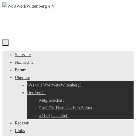
Zum
Inhalt
springen
Zum
Startseite
Inhalt
Nachrichten
springen
Forum
Über uns
Was will WortWerkWittenberg?
Der Verein
Mitgliedschaft
Prof. Dr. Hans-Joachim Solms
#417 (kein Titel)
Redezeit
Links