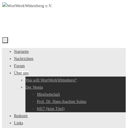
Zum
Inhalt
springen
Zum
Startseite
Inhalt
Nachrichten
springen
Forum
Über uns
Was will WortWerkWittenberg?
Der Verein
Mitgliedschaft
Prof. Dr. Hans-Joachim Solms
#417 (kein Titel)
Redezeit
Links