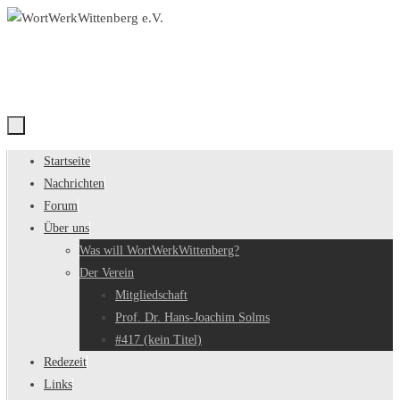
Zum
Inhalt
springen
Zum
Startseite
Inhalt
Nachrichten
springen
Forum
Über uns
Was will WortWerkWittenberg?
Der Verein
Mitgliedschaft
Prof. Dr. Hans-Joachim Solms
#417 (kein Titel)
Redezeit
Links