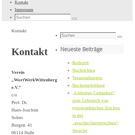
Kontakt
Impressum
Suche
Suchen
nach:
Startseite
Kontakt
Suche
Suchen
nach:
Neueste Beiträge
Kontakt
Redezeit
Nachrichten
Verein
Veranstaltungen
„WortWerkWittenberg
Buchempfehlung
e.V.“
„Unfertige Gedanken“
c/o
zum Gebrauch von
Prof. Dr.
typographischen Zeichen
Hans-Joachim
in der
Solms
„geschlechtergerechten“
Burgstr. 41
Sprache
06114 Halle