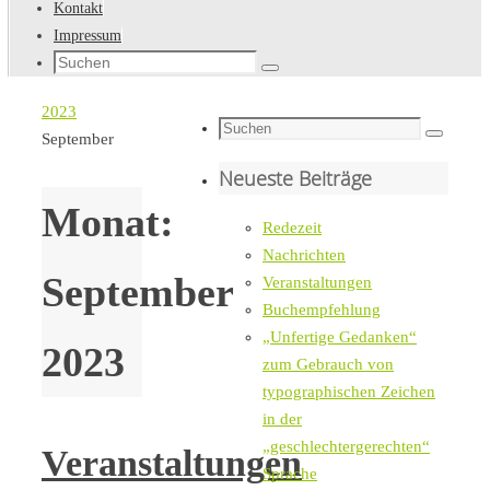
Kontakt
Impressum
Suche
Suchen
nach:
Startseite
2023
Suche
September
Suchen
nach:
Neueste Beiträge
Monat:
Redezeit
Nachrichten
September
Veranstaltungen
Buchempfehlung
„Unfertige Gedanken“
2023
zum Gebrauch von
typographischen Zeichen
in der
„geschlechtergerechten“
Veranstaltungen
Sprache