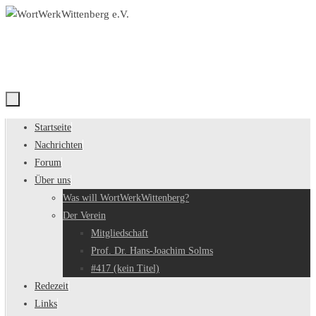
Zum
Inhalt
springen
Zum
Startseite
Inhalt
Nachrichten
springen
Forum
Über uns
Was will WortWerkWittenberg?
Der Verein
Mitgliedschaft
Prof. Dr. Hans-Joachim Solms
#417 (kein Titel)
Redezeit
Links