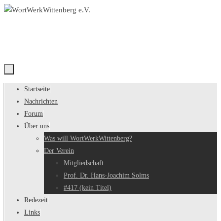
Zum
Inhalt
springen
Zum
Startseite
Inhalt
Nachrichten
springen
Forum
Über uns
Was will WortWerkWittenberg?
Der Verein
Mitgliedschaft
Prof. Dr. Hans-Joachim Solms
#417 (kein Titel)
Redezeit
Links