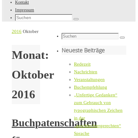
Kontakt
Impressum
Suche
Suchen
nach:
Startseite
2016
Oktober
Suche
Suchen
nach:
Neueste Beiträge
Monat:
Redezeit
Oktober
Nachrichten
Veranstaltungen
Buchempfehlung
2016
„Unfertige Gedanken“
zum Gebrauch von
typographischen Zeichen
in der
Buchpatenschaften
„geschlechtergerechten“
Sprache