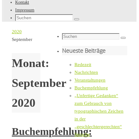
Kontakt
Impressum
Suche
Suchen
nach:
Startseite
2020
Suche
September
Suchen
nach:
Neueste Beiträge
Monat:
Redezeit
Nachrichten
September
Veranstaltungen
Buchempfehlung
„Unfertige Gedanken“
2020
zum Gebrauch von
typographischen Zeichen
in der
„geschlechtergerechten“
Buchempfehlung:
Sprache