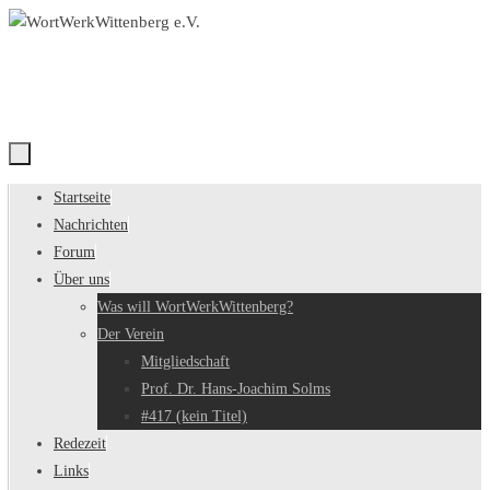
Zum
Inhalt
springen
Zum
Startseite
Inhalt
Nachrichten
springen
Forum
Über uns
Was will WortWerkWittenberg?
Der Verein
Mitgliedschaft
Prof. Dr. Hans-Joachim Solms
#417 (kein Titel)
Redezeit
Links