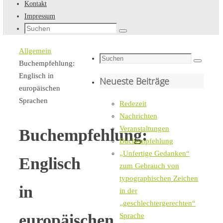
Kontakt
Impressum
Suche
Suchen
nach:
Startseite
Allgemein
Suche
Buchempfehlung:
Suchen
nach:
Englisch in
Neueste Beiträge
europäischen
Sprachen
Redezeit
Nachrichten
Veranstaltungen
Buchempfehlung:
Buchempfehlung
„Unfertige Gedanken“
Englisch
zum Gebrauch von
typographischen Zeichen
in
in der
„geschlechtergerechten“
europäischen
Sprache