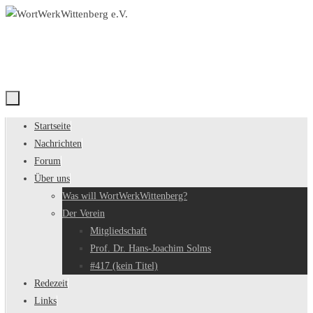
Zum
Inhalt
springen
Zum
Startseite
Inhalt
Nachrichten
springen
Forum
Über uns
Was will WortWerkWittenberg?
Der Verein
Mitgliedschaft
Prof. Dr. Hans-Joachim Solms
#417 (kein Titel)
Redezeit
Links