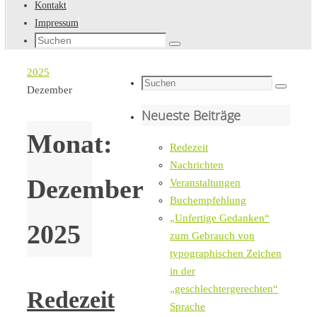
Kontakt
Impressum
Suche
Suchen
nach:
Startseite
2025
Suche
Dezember
Suchen
nach:
Neueste Beiträge
Monat:
Redezeit
Nachrichten
Dezember
Veranstaltungen
Buchempfehlung
„Unfertige Gedanken“
2025
zum Gebrauch von
typographischen Zeichen
in der
„geschlechtergerechten“
Redezeit
Sprache