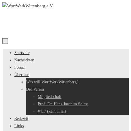
Zum
Inhalt
springen
Zum
Startseite
Inhalt
Nachrichten
springen
Forum
Über uns
Was will WortWerkWittenberg?
Der Verein
Mitgliedschaft
Prof. Dr. Hans-Joachim Solms
#417 (kein Titel)
Redezeit
Links