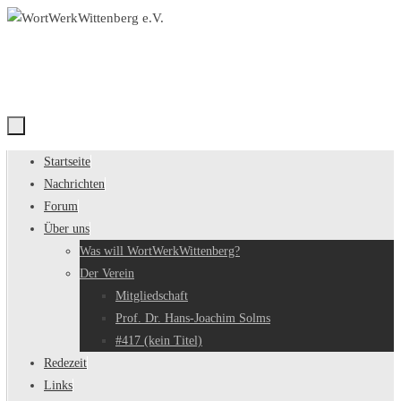
Zum
Inhalt
springen
Zum
Startseite
Inhalt
Nachrichten
springen
Forum
Über uns
Was will WortWerkWittenberg?
Der Verein
Mitgliedschaft
Prof. Dr. Hans-Joachim Solms
#417 (kein Titel)
Redezeit
Links