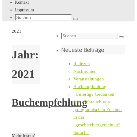
Kontakt
Impressum
Suche
Suchen
nach:
Startseite
2021
Suche
Suchen
nach:
Neueste Beiträge
Jahr:
Redezeit
2021
Nachrichten
Veranstaltungen
Buchempfehlung
„Unfertige Gedanken“
Buchempfehlung
zum Gebrauch von
typographischen Zeichen
in der
„geschlechtergerechten“
Sprache
Mehr lesen?